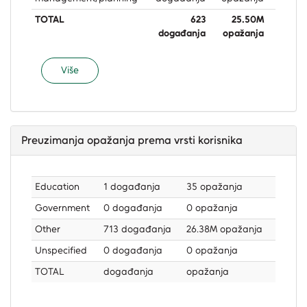
TOTAL
623
25.50M
događanja
opažanja
Više
Preuzimanja opažanja prema vrsti korisnika
Education
1 događanja
35 opažanja
Government
0 događanja
0 opažanja
Other
713 događanja
26.38M opažanja
Unspecified
0 događanja
0 opažanja
TOTAL
događanja
opažanja