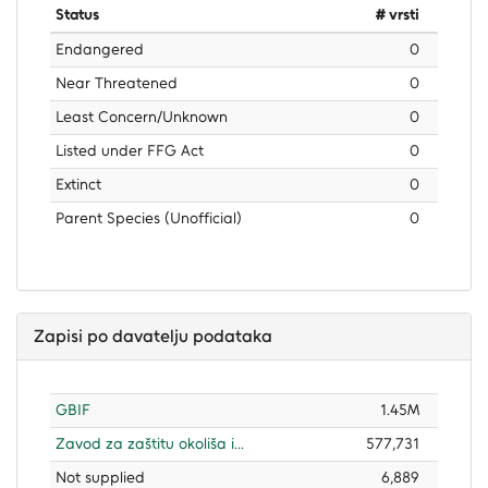
Status
# vrsti
Endangered
0
Near Threatened
0
Least Concern/Unknown
0
Listed under FFG Act
0
Extinct
0
Parent Species (Unofficial)
0
Zapisi po davatelju podataka
GBIF
1.45M
Zavod za zaštitu okoliša i...
577,731
Not supplied
6,889