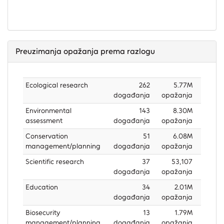
Preuzimanja opažanja prema razlogu
Ecological research
262
5.77M
događanja
opažanja
Environmental
143
8.30M
assessment
događanja
opažanja
Conservation
51
6.08M
management/planning
događanja
opažanja
Scientific research
37
53,107
događanja
opažanja
Education
34
2.01M
događanja
opažanja
Biosecurity
13
1.79M
management/planning
događanja
opažanja