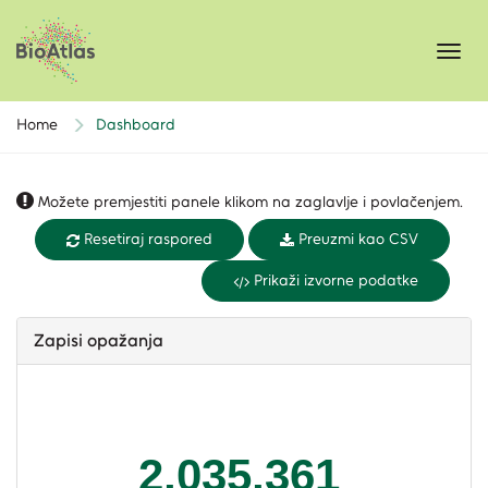
Toggl
navig
Home
Dashboard
Možete premjestiti panele klikom na zaglavlje i povlačenjem.
Resetiraj raspored
Preuzmi kao CSV
Prikaži izvorne podatke
Zapisi opažanja
2,035,361