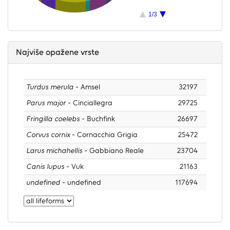
1/3
Najviše opažene vrste
Turdus merula
- Amsel
32197
Parus major
- Cinciallegra
29725
Fringilla coelebs
- Buchfink
26697
Corvus cornix
- Cornacchia Grigia
25472
Larus michahellis
- Gabbiano Reale
23704
Canis lupus
- Vuk
21163
undefined
- undefined
117694