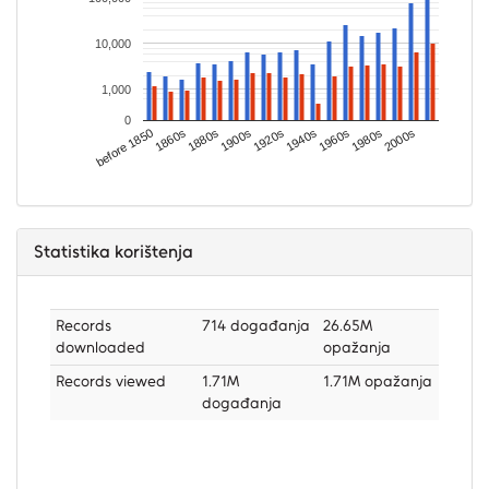
10,000
1,000
0
before 1850
1860s
1880s
1900s
1920s
1940s
1960s
1980s
2000s
Statistika korištenja
Records
714 događanja
26.65M
downloaded
opažanja
Records viewed
1.71M
1.71M opažanja
događanja