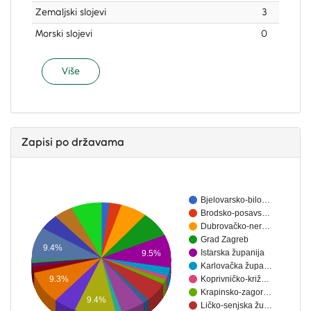
Zemaljski slojevi
3
Morski slojevi
0
Više
Zapisi po državama
Bjelovarsko-bilo…
Brodsko-posavs…
Dubrovačko-ner…
Grad Zagreb
9.4%
Istarska županija
9.5%
Karlovačka župa…
9.3%
Koprivničko-križ…
Krapinsko-zagor…
9.4%
Ličko-senjska žu…